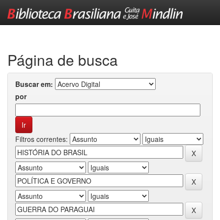
Skip
navigation
Página de busca
Buscar em:
por
Filtros correntes: