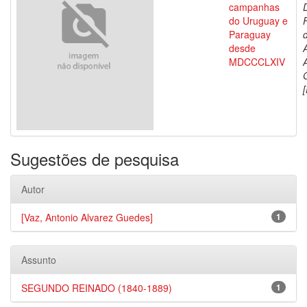
campanhas
do Uruguay e
Paraguay
d
desde
MDCCCLXIV
[
Sugestões de pesquisa
Autor
[Vaz, Antonio Alvarez Guedes]
1
Assunto
SEGUNDO REINADO (1840-1889)
1