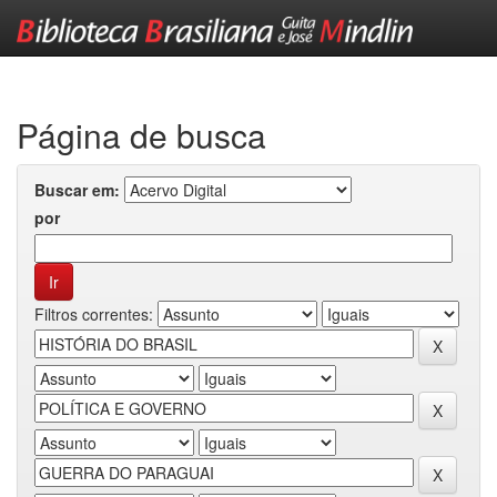
Skip
navigation
Página de busca
Buscar em:
por
Filtros correntes: