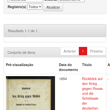
Registro(s)
Resultado 1-1 de 1.
Anterior
1
Próximo
Conjunto de itens:
Pré-visualização
Data do
Título
A
documento
1854
Rückblick auf
-
den Krieg
gegen Rosas
und die
Schicksale
der
deutschen