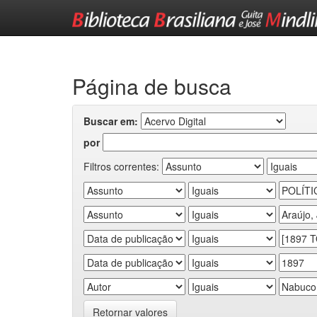
Skip
navigation
Página de busca
Buscar em:
por
Filtros correntes:
Retornar valores