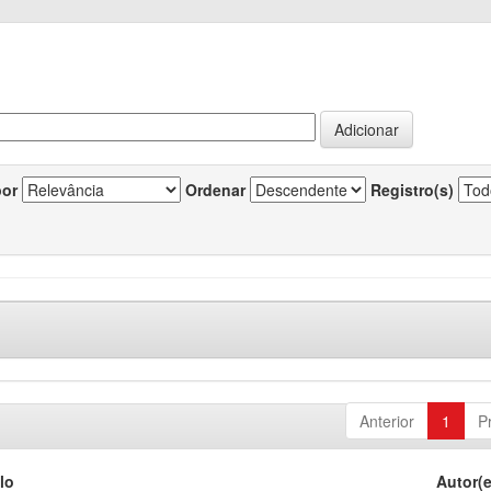
por
Ordenar
Registro(s)
Anterior
1
P
lo
Autor(