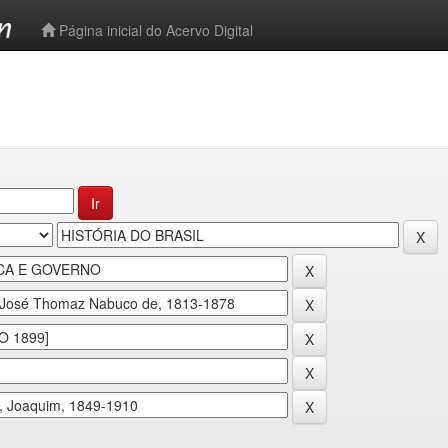
-->
Página inicial do Acervo Digital