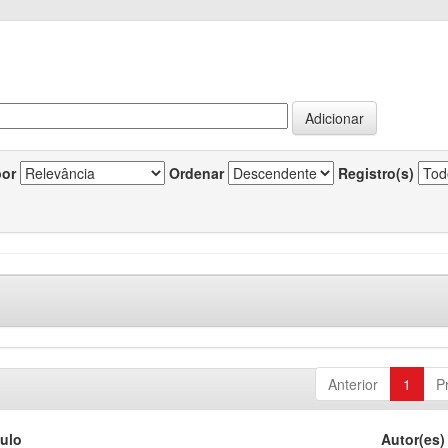
por
Ordenar
Registro(s)
Anterior
1
P
tulo
Autor(es)