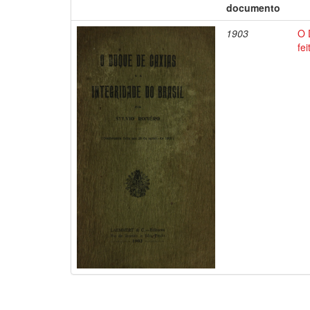
documento
1903
O 
fe