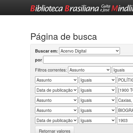
Skip
navigation
Página de busca
Buscar em:
por
Filtros correntes:
Retornar valores