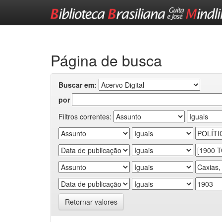
Skip
navigation
Página de busca
Buscar em:
por
Filtros correntes:
Retornar valores