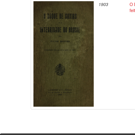
1903
O 
fe