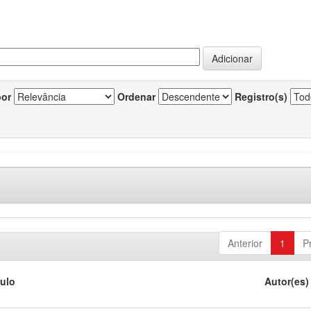
por
Ordenar
Registro(s)
Anterior
1
P
tulo
Autor(es)