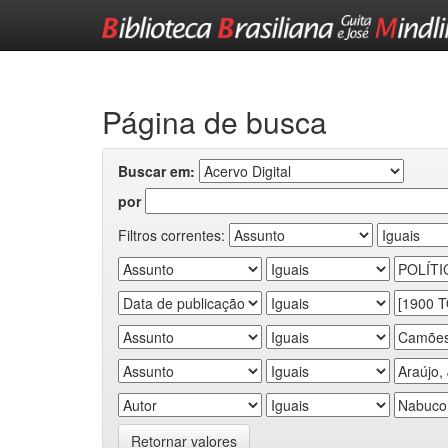
Skip
navigation
Página de busca
Buscar em:
por
Filtros correntes:
Retornar valores