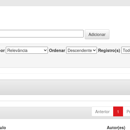
por
Ordenar
Registro(s)
Anterior
1
P
tulo
Autor(es)