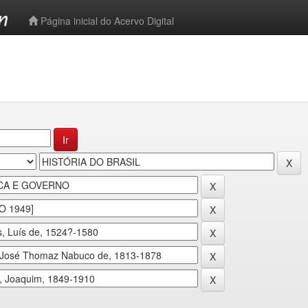
-->
Página inicial do Acervo Digital