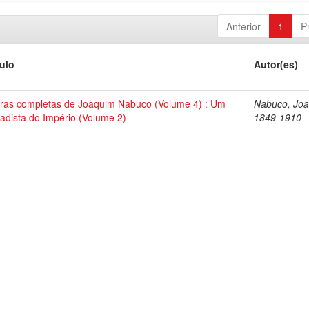
Anterior
1
P
tulo
Autor(es)
ras completas de Joaquim Nabuco (Volume 4) : Um
Nabuco, Joa
tadista do Império (Volume 2)
1849-1910