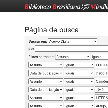
Skip
navigation
Página de busca
Buscar em:
por
Filtros correntes: