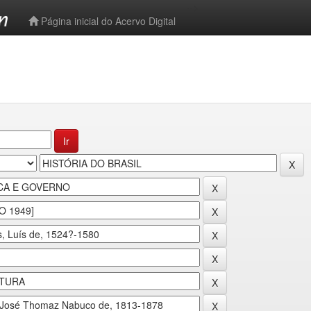
-->
Página inicial do Acervo Digital