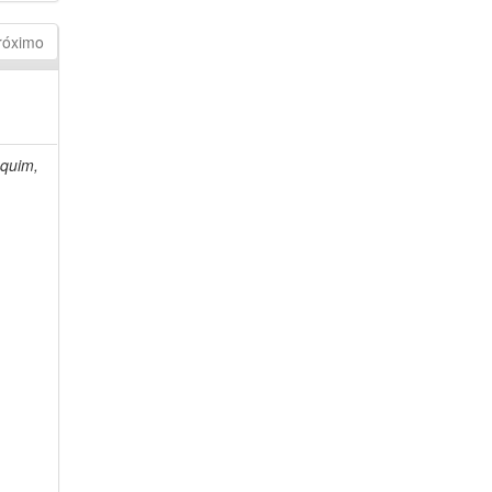
róximo
quim,