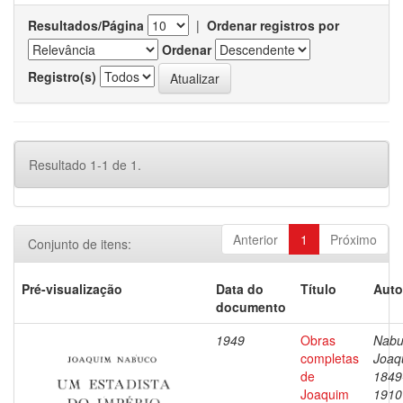
Resultados/Página
|
Ordenar registros por
Ordenar
Registro(s)
Resultado 1-1 de 1.
Anterior
1
Próximo
Conjunto de itens:
Pré-visualização
Data do
Título
Auto
documento
1949
Obras
Nabu
completas
Joaq
de
1849
Joaquim
1910