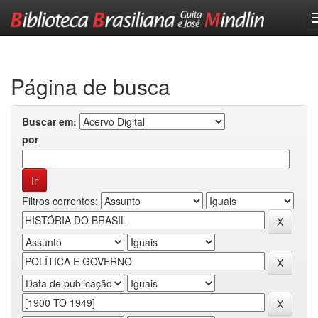
Skip
navigation
Página de busca
Buscar em:
por
Filtros correntes: