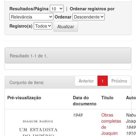
Resultados/Página
|
Ordenar registros por
Ordenar
Registro(s)
Resultado 1-1 de 1.
Anterior
1
Próximo
Conjunto de itens:
Pré-visualização
Data do
Título
Auto
documento
1949
Obras
Nabu
completas
Joaq
de
1849
Joaquim
1910