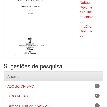
Nabuco
(Volume
4) : Um
estadista
do
Império
(Volume
2)
Sugestões de pesquisa
Assunto
ABOLICIONISMO
1
BIOGRAFIAS
1
Camões, Luís de, 1524?-1580
1