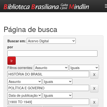
Skip
navigation
Página de busca
Buscar em:
por
Filtros correntes: