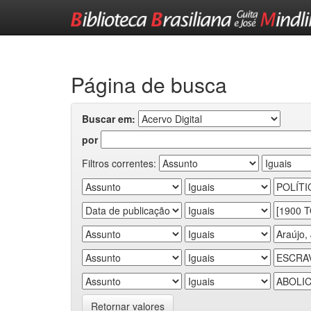
Skip
navigation
Página de busca
Buscar em:
por
Filtros correntes:
Retornar valores