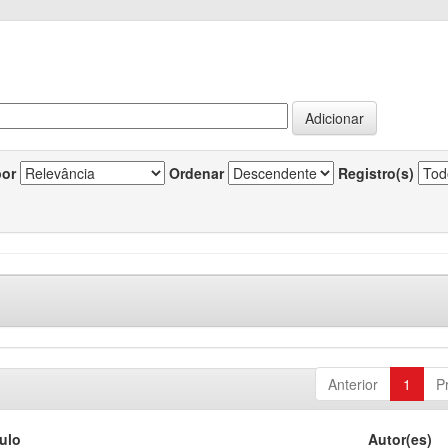
por
Ordenar
Registro(s)
Anterior
1
P
tulo
Autor(es)