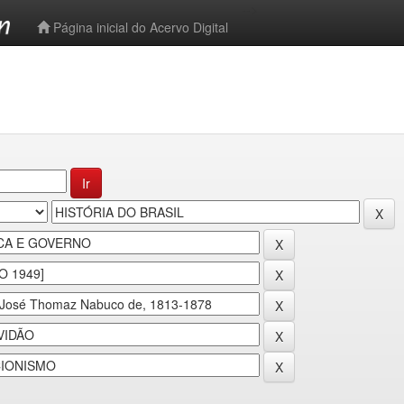
-->
Página inicial do Acervo Digital