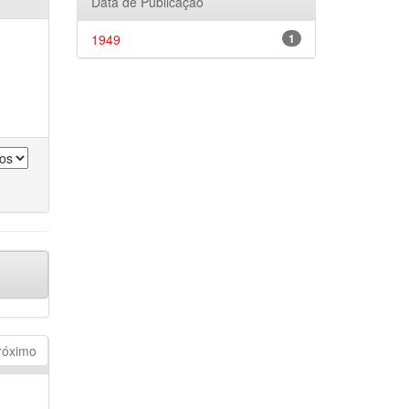
Data de Publicação
1949
1
róximo