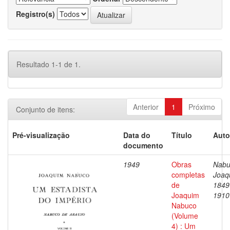
Registro(s)
Resultado 1-1 de 1.
Anterior
1
Próximo
Conjunto de itens:
Pré-visualização
Data do
Título
Auto
documento
1949
Obras
Nabu
completas
Joaq
de
1849
Joaquim
1910
Nabuco
(Volume
4) : Um