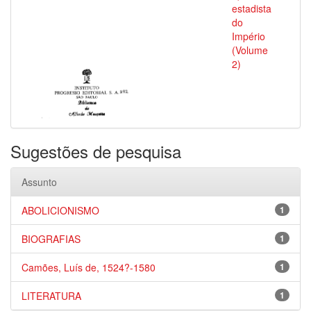
estadista
do
Império
(Volume
2)
Sugestões de pesquisa
Assunto
ABOLICIONISMO
1
BIOGRAFIAS
1
Camões, Luís de, 1524?-1580
1
LITERATURA
1