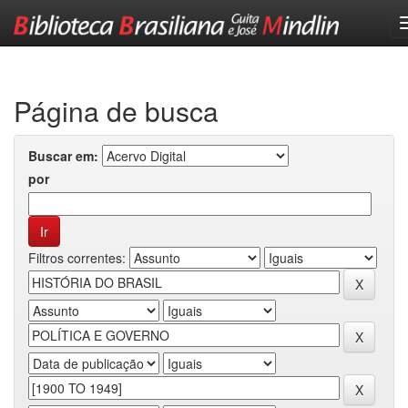
Skip
navigation
Página de busca
Buscar em:
por
Filtros correntes: