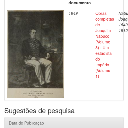
documento
1949
Obras
Nabu
completas
Joaq
de
1849
Joaquim
1910
Nabuco
(Volume
3) : Um
estadista
do
Império
(Volume
1)
Sugestões de pesquisa
Data de Publicação