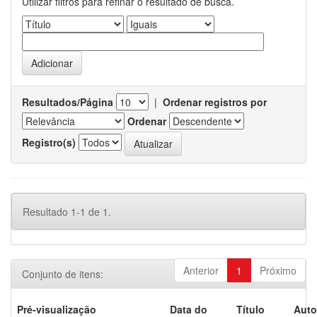
Utilizar filtros para refinar o resultado de busca.
Resultados/Página
|
Ordenar registros por
Ordenar
Registro(s)
Resultado 1-1 de 1.
Anterior
1
Próximo
Conjunto de itens:
Pré-visualização
Data do
Título
Auto