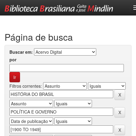
Skip
navigation
Página de busca
Buscar em:
por
Filtros correntes: