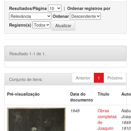
Resultados/Página
|
Ordenar registros por
Ordenar
Registro(s)
Resultado 1-1 de 1.
Anterior
1
Próximo
Conjunto de itens:
Pré-visualização
Data do
Título
Auto
documento
1949
Obras
Nabu
completas
Joaq
de
1849
Joaquim
1910