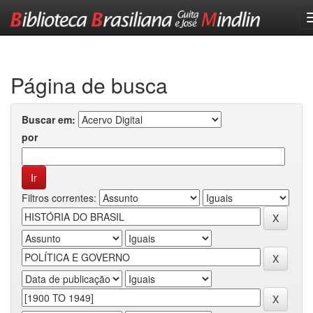
Skip
navigation
Página de busca
Buscar em:
por
Filtros correntes: