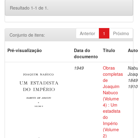
Resultado 1-1 de 1.
Anterior
1
Próximo
Conjunto de itens:
Pré-visualização
Data do
Título
Auto
documento
1949
Obras
Nabu
completas
Joaq
de
1849
Joaquim
1910
Nabuco
(Volume
4) : Um
estadista
do
Império
(Volume
2)