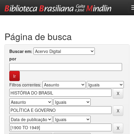
Skip
navigation
Página de busca
Buscar em:
por
Filtros correntes: