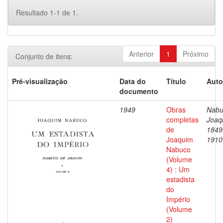
Resultado 1-1 de 1.
Anterior
1
Próximo
Conjunto de itens:
Pré-visualização
Data do
Título
Auto
documento
1949
Obras
Nabu
completas
Joaq
de
1849
Joaquim
1910
Nabuco
(Volume
4) : Um
estadista
do
Império
(Volume
2)