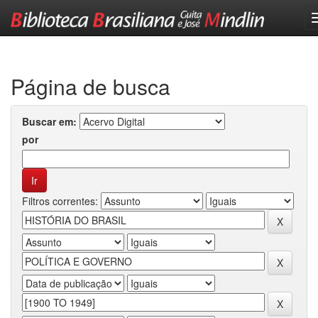
Skip
navigation
Página de busca
Buscar em:
por
Filtros correntes: