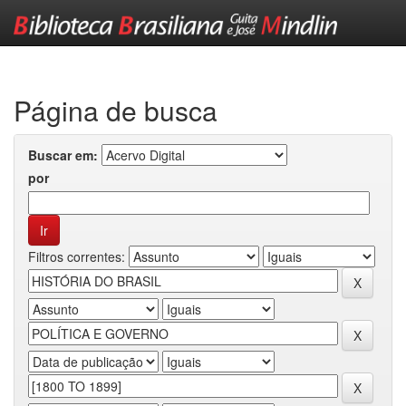
Skip
navigation
Página de busca
Buscar em:
por
Filtros correntes: