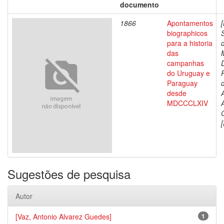
documento
1866
Apontamentos
biographicos
para a historia
das
campanhas
do Uruguay e
Paraguay
d
desde
MDCCCLXIV
[
Sugestões de pesquisa
Autor
[Vaz, Antonio Alvarez Guedes]
1