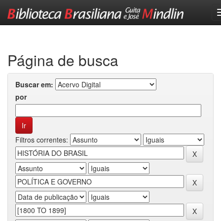
Skip
navigation
Página de busca
Buscar em:
por
Filtros correntes: