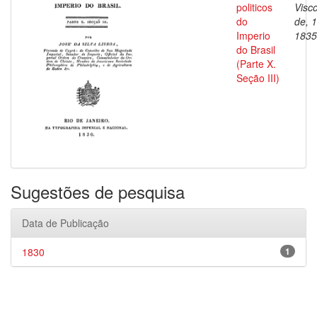
politicos
Visc
do
de, 
Imperio
1835
do Brasil
(Parte X.
Seção III)
Sugestões de pesquisa
Data de Publicação
1830
1