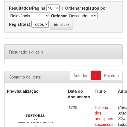
Resultados/Página
|
Ordenar registros por
Ordenar
Registro(s)
Resultado 1-1 de 1.
Anterior
1
Próximo
Conjunto de itens:
Pré-visualização
Data do
Título
Auto
documento
1830
Historia
Cairú
dos
José
principaes
Silva
successos
Lisb