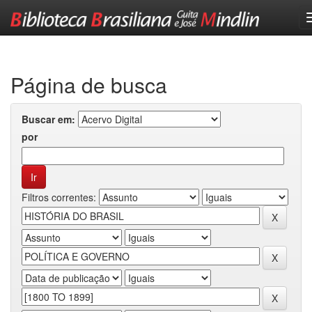
Skip
navigation
Página de busca
Buscar em:
por
Filtros correntes: