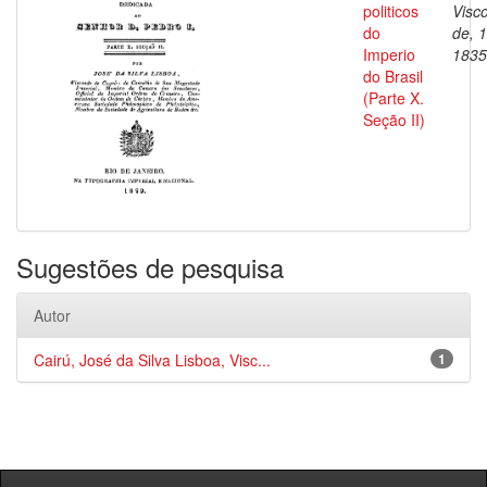
politicos
Visc
do
de, 
Imperio
1835
do Brasil
(Parte X.
Seção II)
Sugestões de pesquisa
Autor
Cairú, José da Silva Lisboa, Visc...
1