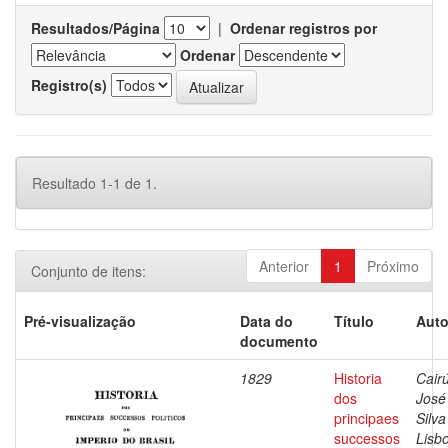
Resultados/Página
|
Ordenar registros por
Ordenar
Registro(s)
Resultado 1-1 de 1.
Anterior
1
Próximo
Conjunto de itens:
Pré-visualização
Data do
Título
Auto
documento
1829
Historia
Cairú
dos
José
principaes
Silva
successos
Lisb