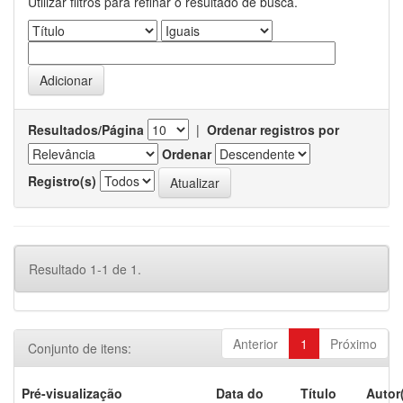
Utilizar filtros para refinar o resultado de busca.
Resultados/Página
|
Ordenar registros por
Ordenar
Registro(s)
Resultado 1-1 de 1.
Anterior
1
Próximo
Conjunto de itens:
Pré-visualização
Data do
Título
Autor