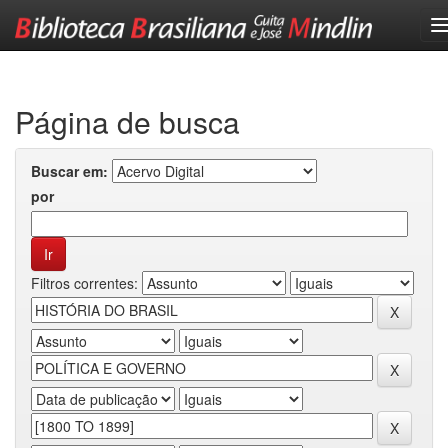
Skip
navigation
Página de busca
Buscar em:
por
Filtros correntes: