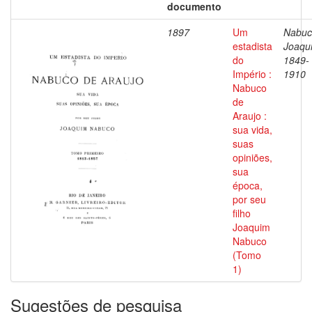
documento
1897
Um
Nabuc
estadista
Joaqu
do
1849-
Império :
1910
Nabuco
de
Araujo :
sua vida,
suas
opiniões,
sua
época,
por seu
filho
Joaquim
Nabuco
(Tomo
1)
Sugestões de pesquisa