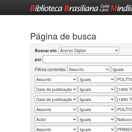
Skip
navigation
Página de busca
Buscar em:
por
Filtros correntes: