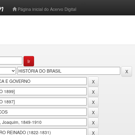
-->
Página inicial do Acervo Digital