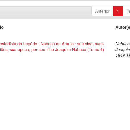
Anterior
1
P
lo
Autor(
stadista do Império : Nabuco de Araujo : sua vida, suas
Nabuco
iões, sua época, por seu filho Joaquim Nabuco (Tomo 1)
Joaqui
1849-1