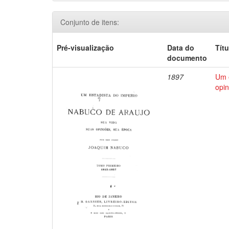
Conjunto de itens:
Pré-visualização
Data do
Títu
documento
1897
Um e
opin