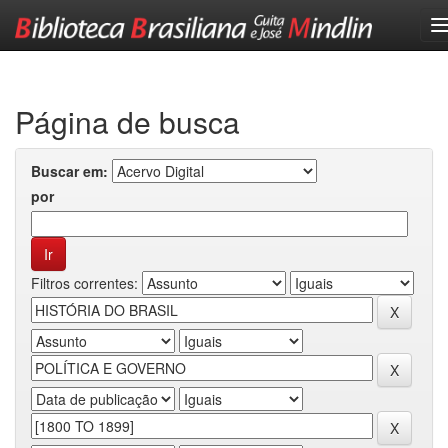
Skip
navigation
Página de busca
Buscar em:
por
Filtros correntes: