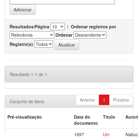
Resultados/Página
|
Ordenar registros por
Ordenar
Registro(s)
Resultado 1-1 de 1.
Anterior
1
Próximo
Conjunto de itens:
Pré-visualização
Data do
Título
Autor
documento
1897
Um
Nabuc