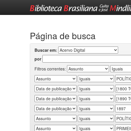
Skip
navigation
Página de busca
Buscar em:
por
Filtros correntes: