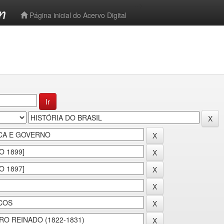
-->
Página inicial do Acervo Digital