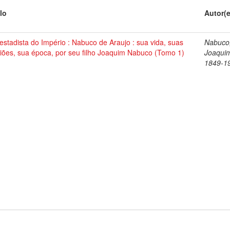
lo
Autor(
stadista do Império : Nabuco de Araujo : sua vida, suas
Nabuco
iões, sua época, por seu filho Joaquim Nabuco (Tomo 1)
Joaqui
1849-1