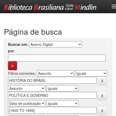
Skip
navigation
Página de busca
Buscar em:
por
Filtros correntes: