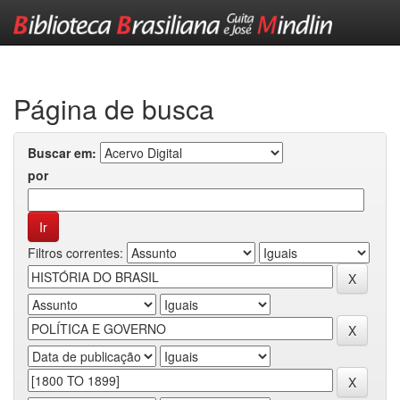
Skip
navigation
Página de busca
Buscar em:
por
Filtros correntes: