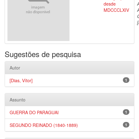
desde
MDCCCLXIV
[
Sugestões de pesquisa
Autor
[Dias, Vítor]
1
Assunto
GUERRA DO PARAGUAI
1
SEGUNDO REINADO (1840-1889)
1