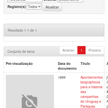
Registro(s)
Resultado 1-1 de 1.
Anterior
1
Próximo
Conjunto de itens:
Pré-visualização
Data do
Título
documento
1866
Apontamentos
biographicos
para a historia
das
campanhas
do Uruguay e
Paraguay
d