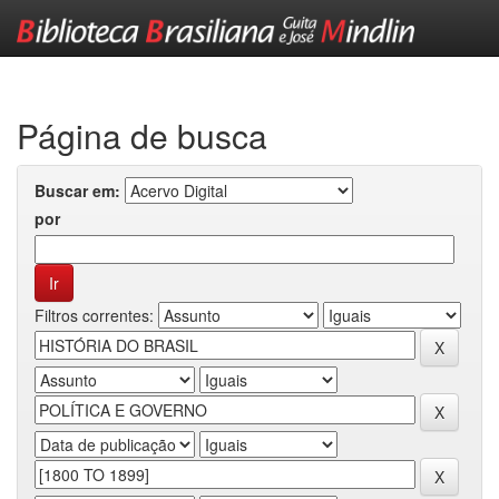
Skip
navigation
Página de busca
Buscar em:
por
Filtros correntes: