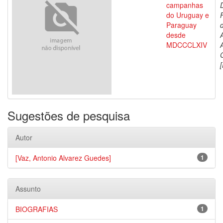
campanhas
do Uruguay e
Paraguay
d
desde
MDCCCLXIV
[
Sugestões de pesquisa
Autor
[Vaz, Antonio Alvarez Guedes]
1
Assunto
BIOGRAFIAS
1