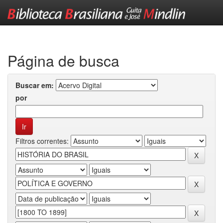
Skip
navigation
Página de busca
Buscar em:
por
Filtros correntes: