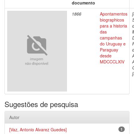
documento
1866
Apontamentos
biographicos
para a historia
das
campanhas
do Uruguay e
Paraguay
d
desde
MDCCCLXIV
[
Sugestões de pesquisa
Autor
[Vaz, Antonio Alvarez Guedes]
1