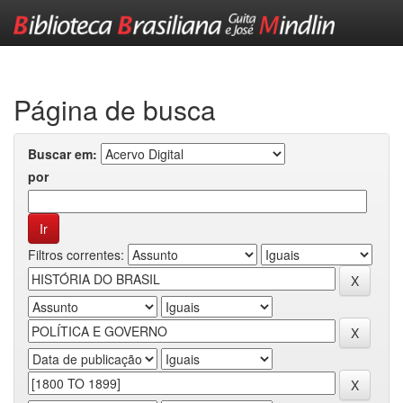
Skip
navigation
Página de busca
Buscar em:
por
Filtros correntes: