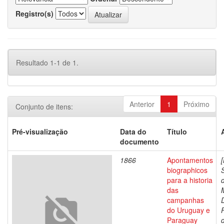
Registro(s)
Resultado 1-1 de 1.
Anterior
1
Próximo
Conjunto de itens:
Pré-visualização
Data do
Título
documento
1866
Apontamentos
biographicos
para a historia
das
campanhas
do Uruguay e
Paraguay
d