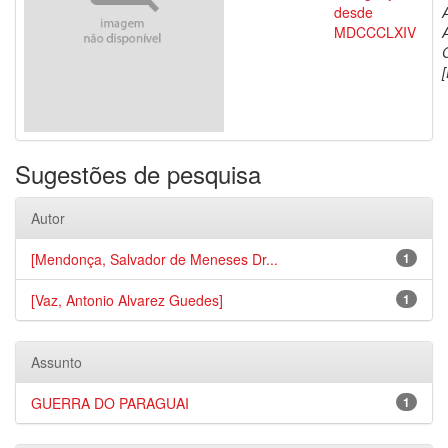
desde
MDCCCLXIV
[
Sugestões de pesquisa
Autor
[Mendonça, Salvador de Meneses Dr...
1
[Vaz, Antonio Alvarez Guedes]
1
Assunto
GUERRA DO PARAGUAI
1