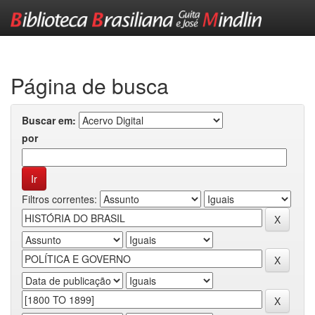
Skip
navigation
Página de busca
Buscar em:
por
Filtros correntes: