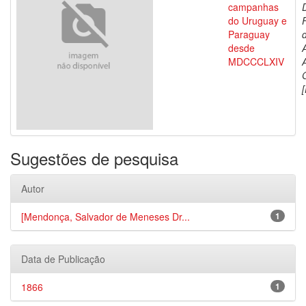
campanhas
do Uruguay e
Paraguay
d
desde
MDCCCLXIV
[
Sugestões de pesquisa
Autor
[Mendonça, Salvador de Meneses Dr...
1
Data de Publicação
1866
1