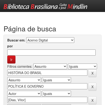
Skip
navigation
Página de busca
Buscar em:
por
Filtros correntes: