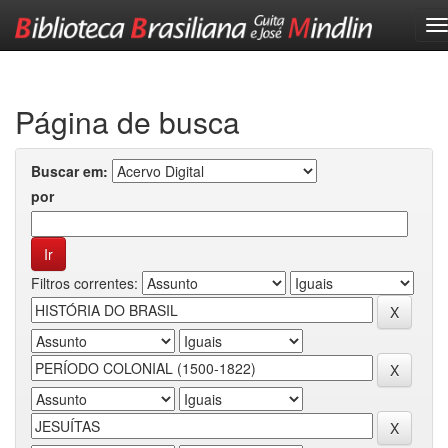
Skip
navigation
Página de busca
Buscar em:
por
Filtros correntes: