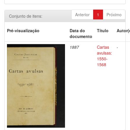
Anterior
1
Próximo
Conjunto de itens:
Pré-visualização
Data do
Título
Autor(
documento
1887
Cartas
-
avulsas:
1550-
1568