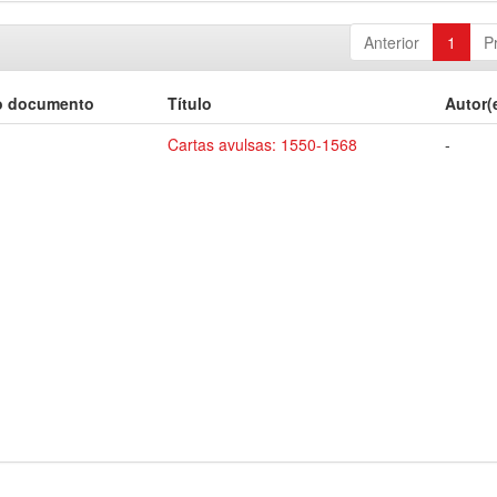
Anterior
1
P
o documento
Título
Autor(
Cartas avulsas: 1550-1568
-