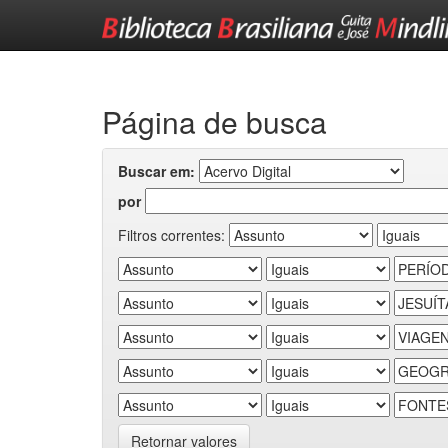
Skip
navigation
Página de busca
Buscar em:
por
Filtros correntes:
Retornar valores