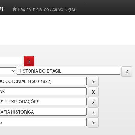
-->
Página inicial do Acervo Digital