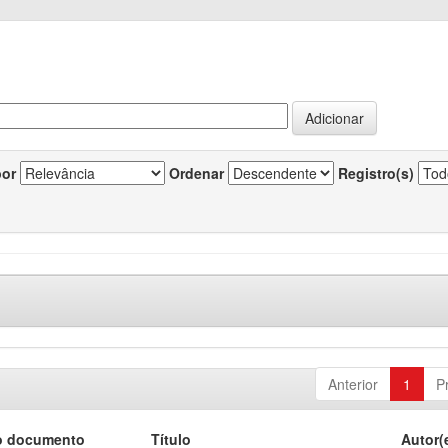
por
Ordenar
Registro(s)
Anterior
1
P
o documento
Título
Autor(