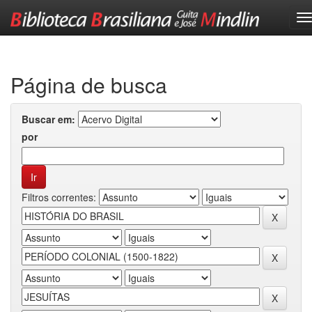
Skip
navigation
Página de busca
Buscar em:
por
Filtros correntes: