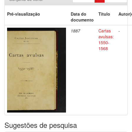
Pré-visualização
Data do
Título
Autor(
documento
1887
Cartas
-
avulsas:
1550-
1568
Sugestões de pesquisa