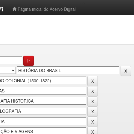
-->
Página inicial do Acervo Digital