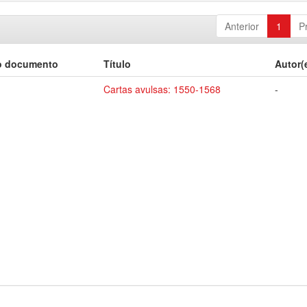
Anterior
1
P
o documento
Título
Autor(
Cartas avulsas: 1550-1568
-