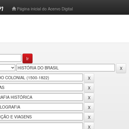
-->
Página inicial do Acervo Digital