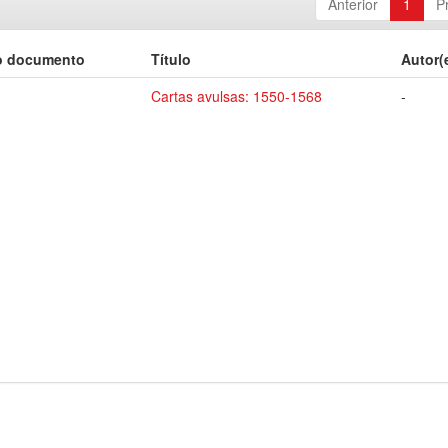
Anterior
1
P
o documento
Título
Autor(
Cartas avulsas: 1550-1568
-