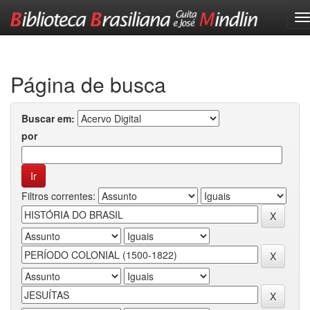
Skip
navigation
Página de busca
Buscar em:
por
Filtros correntes: