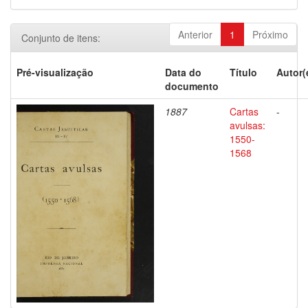
Anterior
1
Próximo
Conjunto de itens:
Pré-visualização
Data do
Título
Autor(
documento
1887
Cartas
-
avulsas:
1550-
1568