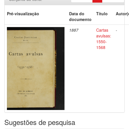
Pré-visualização
Data do
Título
Autor(
documento
1887
Cartas
-
avulsas:
1550-
1568
Sugestões de pesquisa