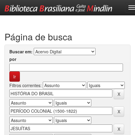
Skip
navigation
Página de busca
Buscar em:
por
Filtros correntes: