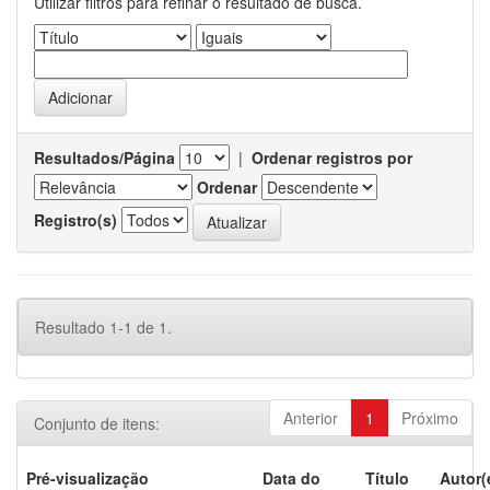
Utilizar filtros para refinar o resultado de busca.
Resultados/Página
|
Ordenar registros por
Ordenar
Registro(s)
Resultado 1-1 de 1.
Anterior
1
Próximo
Conjunto de itens:
Pré-visualização
Data do
Título
Autor(