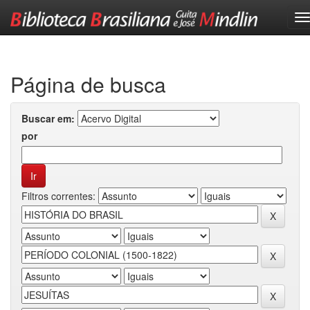
Skip
navigation
Página de busca
Buscar em:
por
Filtros correntes: