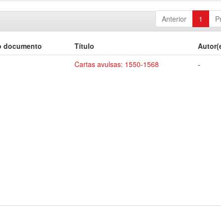
Anterior
1
P
o documento
Título
Autor(
Cartas avulsas: 1550-1568
-