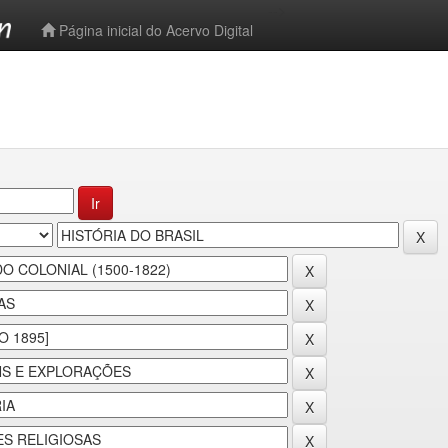
-->
Página inicial do Acervo Digital