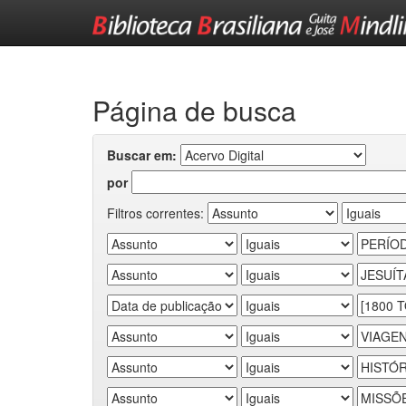
Skip
navigation
Página de busca
Buscar em:
por
Filtros correntes: