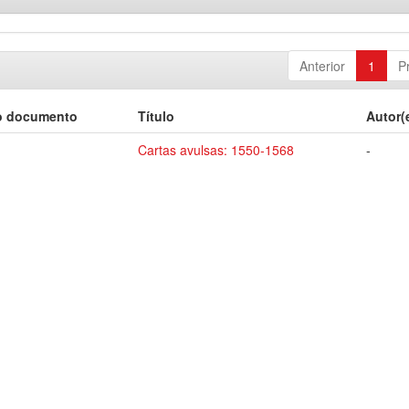
Anterior
1
P
o documento
Título
Autor(
Cartas avulsas: 1550-1568
-