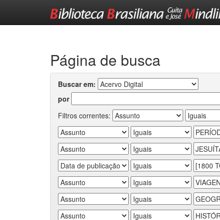
Skip
navigation
Página de busca
Buscar em:
por
Filtros correntes: