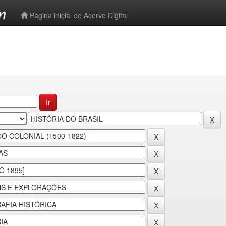
-->
Página inicial do Acervo Digital