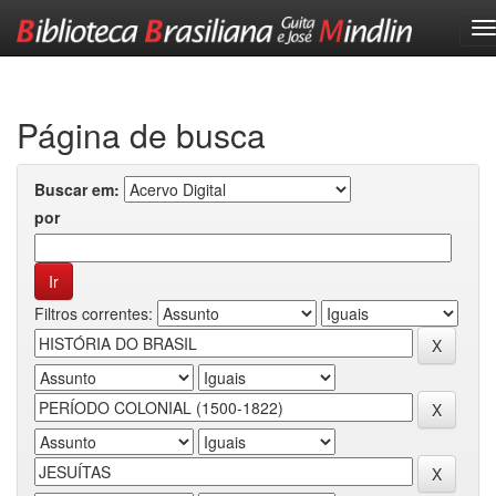
Skip
navigation
Página de busca
Buscar em:
por
Filtros correntes: