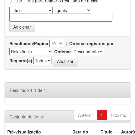
Utilizar filtros para refinar o resultado de busca.
Resultados/Página
|
Ordenar registros por
Ordenar
Registro(s)
Resultado 1-1 de 1.
Anterior
1
Próximo
Conjunto de itens:
Pré-visualização
Data do
Título
Autor(