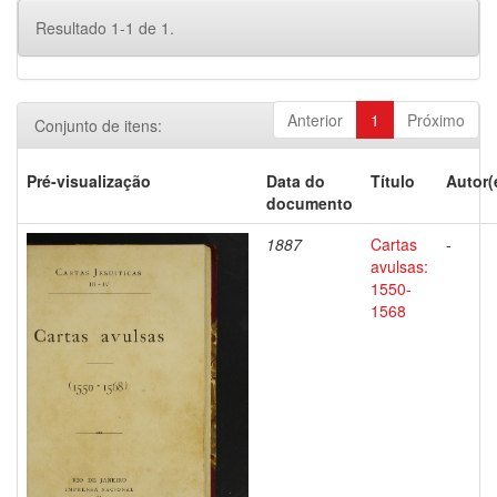
Resultado 1-1 de 1.
Anterior
1
Próximo
Conjunto de itens:
Pré-visualização
Data do
Título
Autor(
documento
1887
Cartas
-
avulsas:
1550-
1568