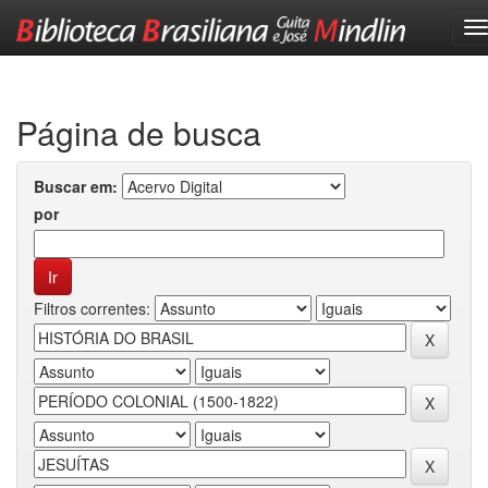
Skip
navigation
Página de busca
Buscar em:
por
Filtros correntes: