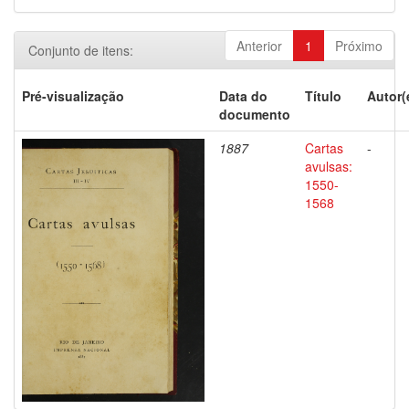
Anterior
1
Próximo
Conjunto de itens:
Pré-visualização
Data do
Título
Autor(
documento
1887
Cartas
-
avulsas:
1550-
1568