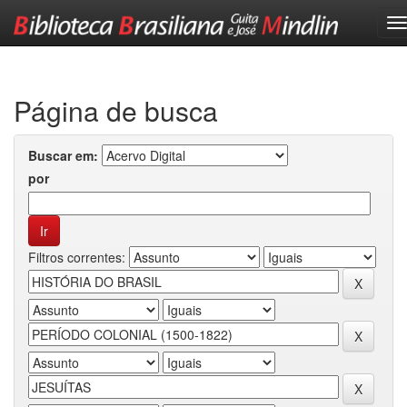
Skip
navigation
Página de busca
Buscar em:
por
Filtros correntes: