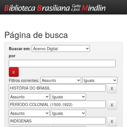
Skip
navigation
Página de busca
Buscar em:
por
Filtros correntes: