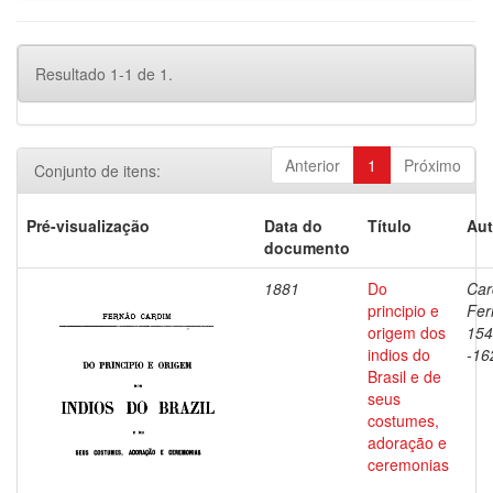
Resultado 1-1 de 1.
Anterior
1
Próximo
Conjunto de itens:
Pré-visualização
Data do
Título
Aut
documento
1881
Do
Car
principio e
Fer
origem dos
154
indios do
-16
Brasil e de
seus
costumes,
adoração e
ceremonias