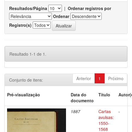
Resultados/Página
|
Ordenar registros por
Ordenar
Registro(s)
Resultado 1-1 de 1.
Anterior
1
Próximo
Conjunto de itens:
Pré-visualização
Data do
Título
Autor(
documento
1887
Cartas
-
avulsas:
1550-
1568