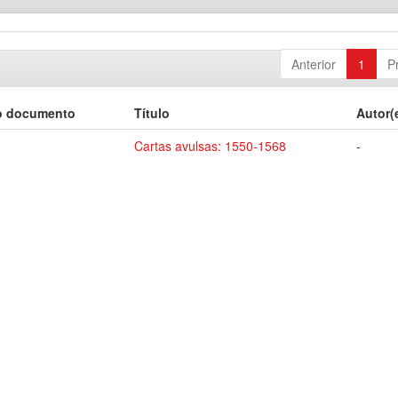
Anterior
1
P
o documento
Título
Autor(
Cartas avulsas: 1550-1568
-