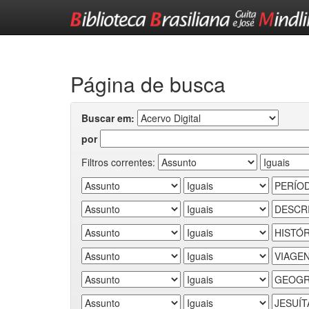
Skip
navigation
Página de busca
Buscar em:
por
Filtros correntes: