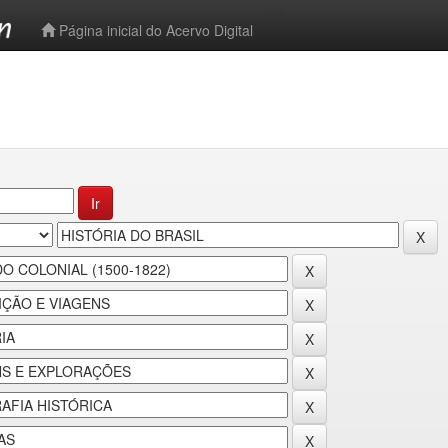
-->
Página inicial do Acervo Digital