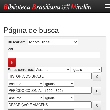
Skip
navigation
Página de busca
Buscar em:
por
Filtros correntes: