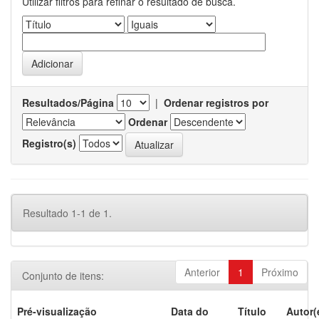
Utilizar filtros para refinar o resultado de busca.
Resultados/Página
|
Ordenar registros por
Ordenar
Registro(s)
Resultado 1-1 de 1.
Anterior
1
Próximo
Conjunto de itens:
Pré-visualização
Data do
Título
Autor(