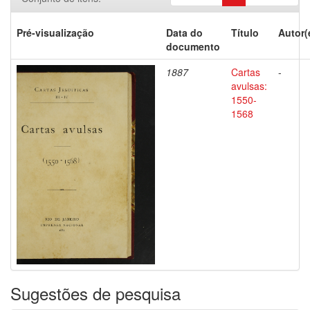
Pré-visualização
Data do
Título
Autor(
documento
1887
Cartas
-
avulsas:
1550-
1568
Sugestões de pesquisa