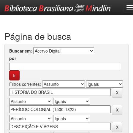
Skip
navigation
Página de busca
Buscar em:
por
Filtros correntes: