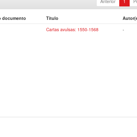
Anterior
1
P
o documento
Título
Autor(
Cartas avulsas: 1550-1568
-