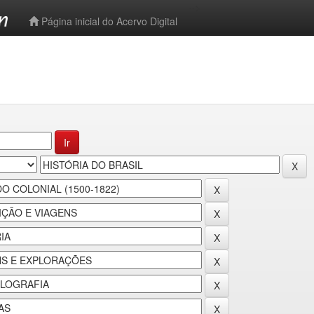
-->
Página inicial do Acervo Digital