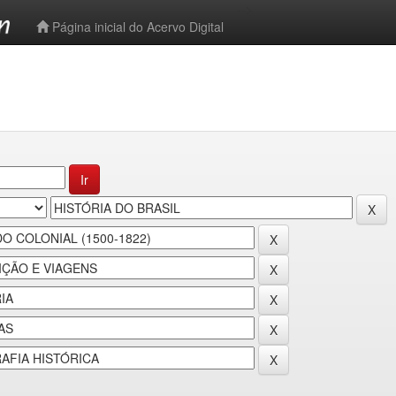
-->
Página inicial do Acervo Digital