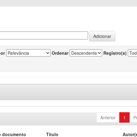
por
Ordenar
Registro(s)
Anterior
1
P
o documento
Título
Autor(