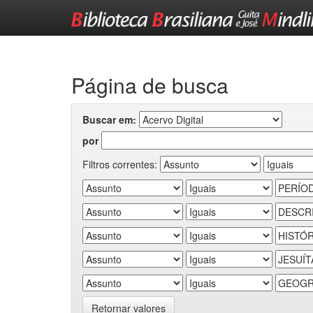
Skip
navigation
Página de busca
Buscar em:
por
Filtros correntes:
Retornar valores